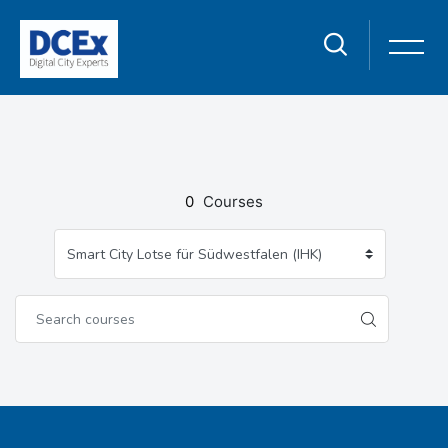
Home
Courses
Smart City Lotse Für Südwestfalen (IHK)
Skip to main content
0
Courses